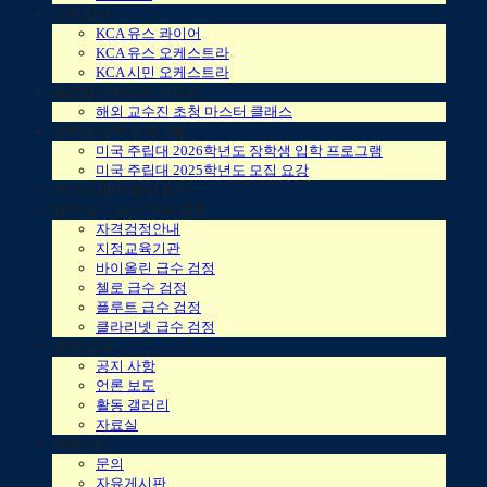
소속 단체
KCA 유스 콰이어
KCA 유스 오케스트라
KCA 시민 오케스트라
글로벌 아카데미 시리즈
해외 교수진 초청 마스터 클래스
장학생 입학 프로그램
미국 주립대 2026학년도 장학생 입학 프로그램
미국 주립대 2025학년도 모집 요강
캐나다 영어 음악 캠프
음악 실기 급수 자격 검정
자격검정안내
지정교육기관
바이올린 급수 검정
첼로 급수 검정
플루트 급수 검정
클라리넷 급수 검정
공지/소식
공지 사항
언론 보도
활동 갤러리
자료실
커뮤니티
문의
자유게시판