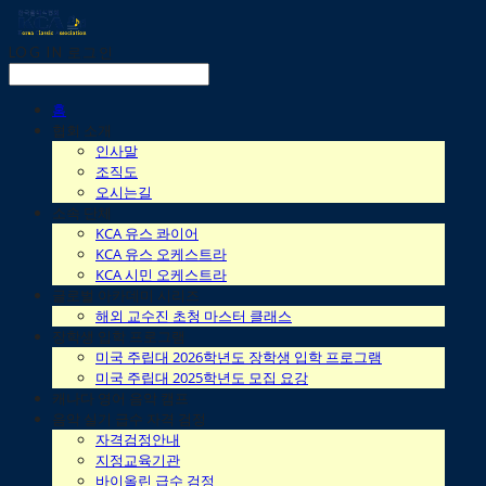
LOG IN
로그인
홈
협회 소개
인사말
조직도
오시는길
소속 단체
KCA 유스 콰이어
KCA 유스 오케스트라
KCA 시민 오케스트라
글로벌 아카데미 시리즈
해외 교수진 초청 마스터 클래스
장학생 입학 프로그램
미국 주립대 2026학년도 장학생 입학 프로그램
미국 주립대 2025학년도 모집 요강
캐나다 영어 음악 캠프
음악 실기 급수 자격 검정
자격검정안내
지정교육기관
바이올린 급수 검정