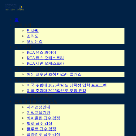
홈
협회 소개
인사말
조직도
오시는길
소속 단체
KCA 유스 콰이어
KCA 유스 오케스트라
KCA 시민 오케스트라
글로벌 아카데미 시리즈
해외 교수진 초청 마스터 클래스
장학생 입학 프로그램
미국 주립대 2026학년도 장학생 입학 프로그램
미국 주립대 2025학년도 모집 요강
캐나다 영어 음악 캠프
음악 실기 급수 자격 검정
자격검정안내
지정교육기관
바이올린 급수 검정
첼로 급수 검정
플루트 급수 검정
클라리넷 급수 검정