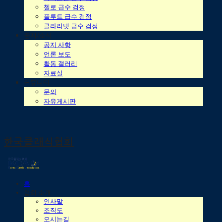
첼로 급수 검정
플루트 급수 검정
클라리넷 급수 검정
공지/소식
공지 사항
언론 보도
활동 갤러리
자료실
커뮤니티
문의
자유게시판
한국클래식협회
홈
협회 소개
인사말
조직도
오시는길